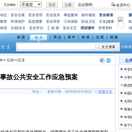
Cookie：
忘记密码
会员中心
动态
安全法规
安全管理
安全技术
事故案例
操作规程
安全标准
煤
教育
环境保护
应急预案
安全评价
工伤保险
职业卫生
文化
|
健康
机
体系
文档
|
论文
安全常识
工 程 师
安全文艺
培训课件
管理资料
消
例
>>
公共
>>正文
公
中学
事故公共安全工作应急预案
小学
防洪
评论：
更新日期：2026年05月30日 ♡
收藏本页
中国
大同
突发
中华
永宁
高快速反应和应急处理能力，保障师生员工生命健康和财产安