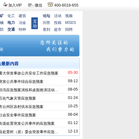
加入VIP
微信
400-6018-655
矿
化工
建筑
论坛
活动
视频
械
电力
冶金
问答
投稿
MSDS
防
交通
特种
签到
超市
招聘
共最新内容
05-30
重大突发事故公共安全工作应急预案
09-12
突发公共事件综合应急预案
08-05
防汛应急预案演练和桌面推演活动…
01-24
石化气象灾害应急预案
10-25
市云州区农村供水应急预案
06-04
社会安全事件应急预案
01-12
街道处置突发公共事件的应急预案
12-13
县处置村（居）委会突发事件应急…