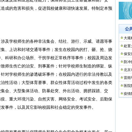
其造成的危害和损失，促进我校健康和谐快速发展。特制定本预
公
大规
：涉及学校师生的各种非法集会、结社、游行、示威、请愿等事
处置
聚集、上访和封堵交通等事件；发生在校园内的打、砸、抢、烧
保安
学、科研和办公场所、干扰学校正常秩序等事件；校园及周边发
防冲
导致师生伤亡的治安、刑事案件；针对学校师生制造的绑架、纵
北京
；针对学校师生的渗透破坏事件；在校园内进行的非法传教以及
雷雨
政治性活动；大型体育赛事、群众性体育活动过程中发生的各类
医院
校集会、大型集体活动、防暴处突、外出活动、拥挤踩踏、交
疫情
防疫、重大环境污染、自然灾害、网络安全、考试安全、后勤保
突发事件，以及其它影响校园和社会稳定的突发事件。
学校突发事件要以保障师生和群众生命安全为根本出发点，尽一