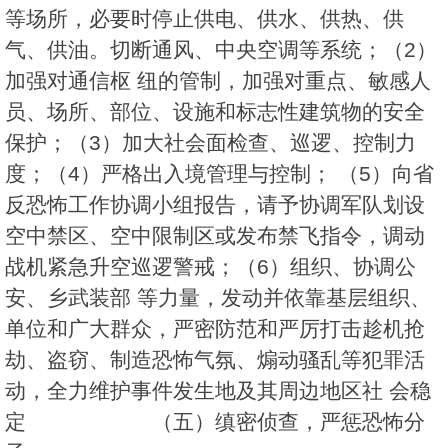
等场所，必要时停止供电、供水、供热、供
气、供油。切断通风、中央空调等系统；（2）
加强对通信枢 纽的管制，加强对重点、敏感人
员、场所、部位、设施和标志性建筑物的安全
保护；（3）加大社会面检查、巡逻、控制力
度；（4）严格出入境管理与控制； （5）向省
反恐怖工作协调小组报告，请予协调军队划设
空中禁区、空中限制区或发布禁飞指令，调动
战机紧急升空巡逻警戒；（6）组织、协调公
安、乡武装部 等力量，发动并依靠基层组织、
单位和广大群众，严密防范和严厉打击趁机抢
劫、盗窃、制造恐怖气氛、煽动骚乱等犯罪活
动，全力维护事件发生地及其周边地区社 会稳
定 （五）缜密侦查，严惩恐怖分