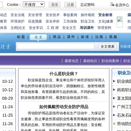
Cookie：
忘记密码
会员中心
动态
安全法规
安全管理
安全技术
事故案例
操作规程
安全标准
煤
教育
环境保护
应急预案
安全评价
工伤保险
职业卫生
文化
|
健康
机
体系
文档
|
论文
安全常识
工 程 师
安全文艺
培训课件
管理资料
消
最新动态
基础知识
职业病案例
职业
职业卫
什么是职业病？
职业病是指企业、事业单位和个体经济组织等用人
10-12
职业病
单位的劳动者在职业活动中，因接触粉尘、放射性物质
10-12
岗前职
和其他有毒、有害因素而引起的疾病。不同的岗位，其
职业病危害因素不同，罹患职业病也就不同…
08-29
某太阳
11-24
如何佩戴劳动安全防护用品
广州工
劳动防护用品是指劳动者在生产活动中，为保证安
11-25
石灰石
全健康，防止事故伤害或职业性毒害而佩戴使用的各种
11-26
劳动防
用具的总称。常用的劳动防护用品主要包括：安全帽、
安全带、安全绳、安全网、防护手套、防护…