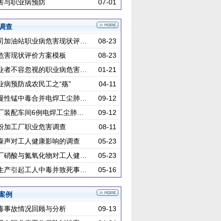
害与职业病预防
07-01
调查
司加油站职业病危害现状评…
08-23
危害现状评价方案模板
08-23
业者不容忽视的职业病危害…
01-21
业病预防成农民工之“殇”
04-11
慢性锰中毒合并电焊工尘肺…
09-12
厂装配车间6例电焊工尘肺…
09-12
粉加工厂职业危害调查
08-11
噪声对工人健康影响的调查
05-23
厂硝酸与氮氧化物对工人健…
05-23
生产引起工人中毒并致死事…
05-16
案例
毒事故情况回顾与分析
09-13