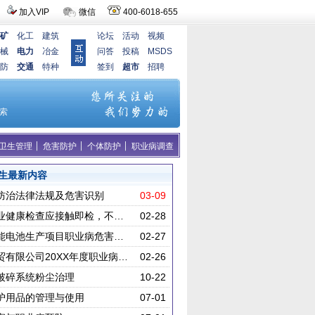
加入VIP
微信
400-6018-655
矿
化工
建筑
论坛
活动
视频
械
电力
冶金
问答
投稿
MSDS
防
交通
特种
签到
超市
招聘
卫生管理
危害防护
个体防护
职业病调查
生最新内容
防治法律法规及危害识别
03-09
业健康检查应接触即检，不…
02-28
能电池生产项目职业病危害…
02-27
贸有限公司20XX年度职业病…
02-26
破碎系统粉尘治理
10-22
护用品的管理与使用
07-01