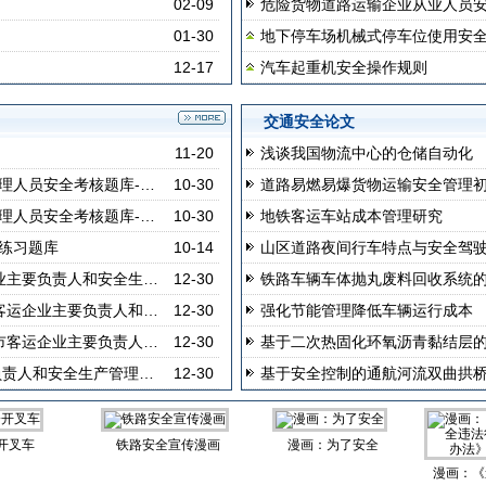
02-09
危险货物道路运输企业从业人员
01-30
地下停车场机械式停车位使用安
12-17
汽车起重机安全操作规则
交通安全论文
11-20
浅谈我国物流中心的仓储自动化
理人员安全考核题库-…
10-30
道路易燃易爆货物运输安全管理
理人员安全考核题库-…
10-30
地铁客运车站成本管理研究
练习题库
10-14
山区道路夜间行车特点与安全驾
业主要负责人和安全生…
12-30
铁路车辆车体抛丸废料回收系统
客运企业主要负责人和…
12-30
强化节能管理降低车辆运行成本
市客运企业主要负责人…
12-30
基于二次热固化环氧沥青黏结层
负责人和安全生产管理…
12-30
基于安全控制的通航河流双曲拱
开叉车
铁路安全宣传漫画
漫画：为了安全
漫画：《