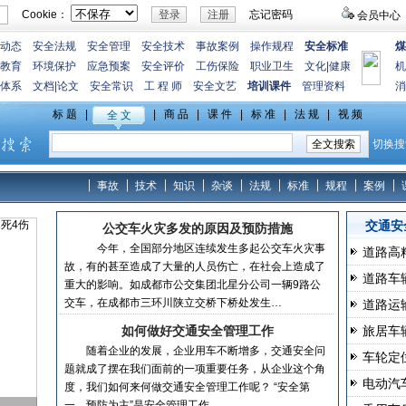
Cookie：
忘记密码
会员中心
动态
安全法规
安全管理
安全技术
事故案例
操作规程
安全标准
煤
教育
环境保护
应急预案
安全评价
工伤保险
职业卫生
文化
|
健康
机
体系
文档
|
论文
安全常识
工 程 师
安全文艺
培训课件
管理资料
消
事故
技术
知识
杂谈
法规
标准
规程
案例
交通安
公交车火灾多发的原因及预防措施
今年，全国部分地区连续发生多起公交车火灾事
道路高
故，有的甚至造成了大量的人员伤亡，在社会上造成了
道路车辆
重大的影响。如成都市公交集团北星分公司一辆9路公
交车，在成都市三环川陕立交桥下桥处发生…
道路运
如何做好交通安全管理工作
旅居车
随着企业的发展，企业用车不断增多，交通安全问
车轮定
题就成了摆在我们面前的一项重要任务，从企业这个角
电动汽
度，我们如何来何做交通安全管理工作呢？ “安全第
一，预防为主”是安全管理工作…