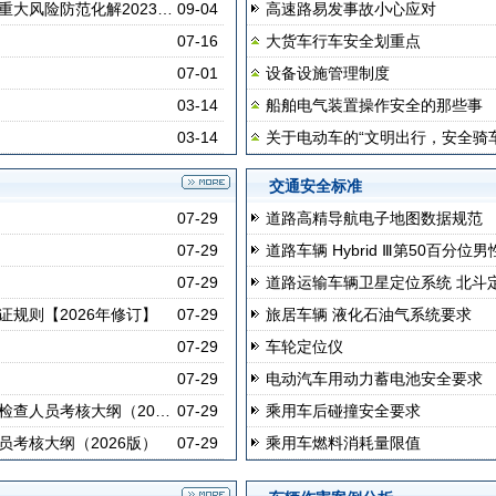
大风险防范化解2023…
09-04
高速路易发事故小心应对
07-16
大货车行车安全划重点
07-01
设备设施管理制度
03-14
船舶电气装置操作安全的那些事
03-14
关于电动车的“文明出行，安全骑车
交通安全标准
07-29
道路高精导航电子地图数据规范
07-29
道路车辆 Hybrid Ⅲ第50百分
07-29
道路运输车辆卫星定位系统 北斗
规则【2026年修订】
07-29
旅居车辆 液化石油气系统要求
07-29
车轮定位仪
07-29
电动汽车用动力蓄电池安全要求
检查人员考核大纲（20…
07-29
乘用车后碰撞安全要求
考核大纲（2026版）
07-29
乘用车燃料消耗量限值