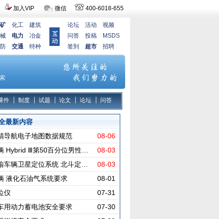
加入VIP
微信
400-6018-655
矿
化工
建筑
论坛
活动
视频
械
电力
冶金
问答
投稿
MSDS
防
交通
特种
签到
超市
招聘
课件
制度
试题
论文
论坛
问答
全最新内容
精导航电子地图数据规范
08-06
 Hybrid Ⅲ第50百分位男性…
08-03
输车辆卫星定位系统 北斗定…
08-03
辆 液化石油气系统要求
08-01
位仪
07-31
车用动力蓄电池安全要求
07-30