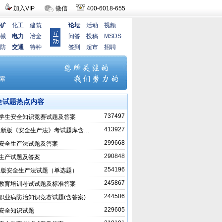
加入VIP
微信
400-6018-655
矿
化工
建筑
论坛
活动
视频
械
电力
冶金
问答
投稿
MSDS
防
交通
特种
签到
超市
招聘
全试题热点内容
737497
学生安全知识竞赛试题及答案
413927
21新版《安全生产法》考试题库含…
299668
安全生产法试题及答案
290848
生产试题及答案
254196
14版安全生产法试题（单选题）
245867
教育培训考试试题及标准答案
244506
职业病防治知识竞赛试题(含答案)
229605
安全知识试题