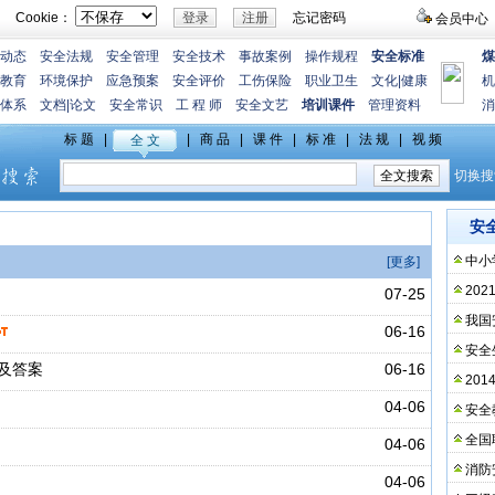
Cookie：
忘记密码
会员中心
动态
安全法规
安全管理
安全技术
事故案例
操作规程
安全标准
煤
教育
环境保护
应急预案
安全评价
工伤保险
职业卫生
文化
|
健康
机
体系
文档
|
论文
安全常识
工 程 师
安全文艺
培训课件
管理资料
消
安
中小
[更多]
20
07-25
我国
06-16
安全
题及答案
06-16
20
04-06
安全
全国
04-06
消防
04-06