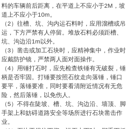
料的车辆前后距离，在平道上不应小于2M，坡
道上不应小于10m。
（2）往槽、坑、沟内运石料时，应用溜槽或吊
运，下方严禁有人停留。堆放石料必须距槽、
坑、沟边沿1m以外。
（3）凿击或加工石块时，应精神集中，作业时
应戴防护镜，严禁两人面对面操作。
（4）用锤打石时，应先检查铁锤有无破裂，锤
柄是否牢固。打锤要按照石纹走向落锤，锤口
要平，落锤要准，同时要看清附近情况有无危
险，然后落锤，以免伤人。
（5）不得在陡坡、槽、坑、沟边沿、墙顶、脚
手架上和妨碍道路安全等场所进行石块凿击作
业。