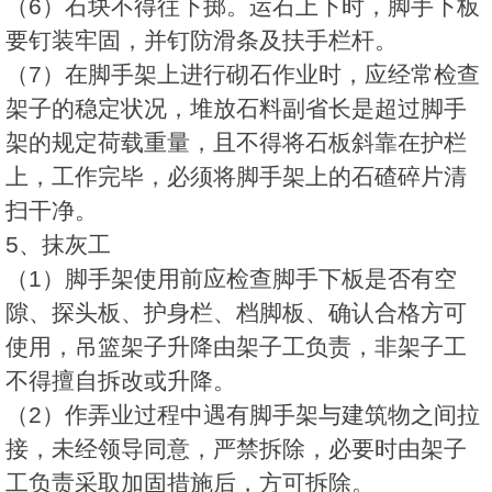
（6）石块不得往下掷。运石上下时，脚手下板
要钉装牢固，并钉防滑条及扶手栏杆。
（7）在脚手架上进行砌石作业时，应经常检查
架子的稳定状况，堆放石料副省长是超过脚手
架的规定荷载重量，且不得将石板斜靠在护栏
上，工作完毕，必须将脚手架上的石碴碎片清
扫干净。
5、抹灰工
（1）脚手架使用前应检查脚手下板是否有空
隙、探头板、护身栏、档脚板、确认合格方可
使用，吊篮架子升降由架子工负责，非架子工
不得擅自拆改或升降。
（2）作弄业过程中遇有脚手架与建筑物之间拉
接，未经领导同意，严禁拆除，必要时由架子
工负责采取加固措施后，方可拆除。