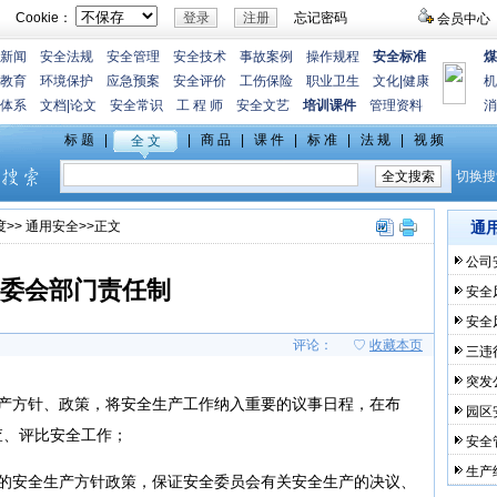
Cookie：
忘记密码
会员中心
新闻
安全法规
安全管理
安全技术
事故案例
操作规程
安全标准
煤
教育
环境保护
应急预案
安全评价
工伤保险
职业卫生
文化
|
健康
机
体系
文档
|
论文
安全常识
工 程 师
安全文艺
培训课件
管理资料
消
度
>>
通用安全
>>正文
通
公司
委会部门责任制
安全
安全
评论：
♡
收藏本页
三违
突发
生产方针、政策，将安全生产工作纳入重要的议事日程，在布
园区
查、评比安全工作；
安全
生产
家的安全生产方针政策，保证安全委员会有关安全生产的决议、