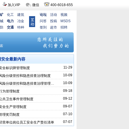
加入VIP
微信
400-6018-655
矿
化工
建筑
论坛
活动
视频
械
电力
冶金
问答
投稿
MSDS
防
交通
特种
签到
超市
招聘
用安全最新内容
11-29
安全标识牌管理制度
10-09
风险分级管控和隐患排查治理制度
10-09
风险分级管控和隐患排查治理管理…
09-18
行为管理制度
09-12
公共卫生事件管理制度
09-07
安全生产管理制度
07-10
管理奖罚制度
07-07
经营单位岗位员工安全生产责任清单