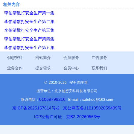
相关内容
李伯清散打安全生产第一集
李伯清散打安全生产第二集
李伯清散打安全生产第三集
李伯清散打安全生产第四集
李伯清散打安全生产第五集
创想安科
网站简介
会员服务
广告服务
业务合作
提交需求
会员中心
联系我们
©
2010-2026 安全管理网
运营单位：北京创想安科科技有限公司
01059799216
联系电话：
E-mail：safehoo@163.com
京ICP备2025157614号-2
京公网安备11010502059499号
ICP经营许可证：京B2-20260563号