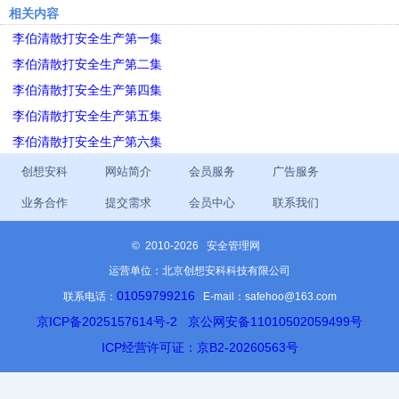
相关内容
李伯清散打安全生产第一集
李伯清散打安全生产第二集
李伯清散打安全生产第四集
李伯清散打安全生产第五集
李伯清散打安全生产第六集
创想安科
网站简介
会员服务
广告服务
业务合作
提交需求
会员中心
联系我们
©
2010-2026 安全管理网
运营单位：北京创想安科科技有限公司
01059799216
联系电话：
E-mail：safehoo@163.com
京ICP备2025157614号-2
京公网安备11010502059499号
ICP经营许可证：京B2-20260563号