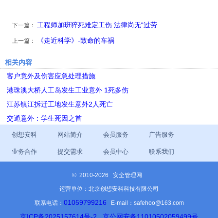
工程师加班猝死难定工伤 法律尚无“过劳…
下一篇：
《走近科学》-致命的车祸
上一篇：
相关内容
客户意外及伤害应急处理措施
港珠澳大桥人工岛发生工业意外 1死多伤
江苏镇江拆迁工地发生意外2人死亡
交通意外：学生死因之首
创想安科
网站简介
会员服务
广告服务
业务合作
提交需求
会员中心
联系我们
©
2010-2026 安全管理网
运营单位：北京创想安科科技有限公司
01059799216
联系电话：
E-mail：safehoo@163.com
京ICP备2025157614号-2
京公网安备11010502059499号