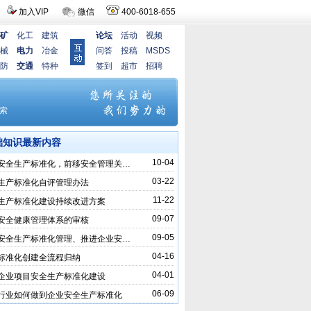
加入VIP
微信
400-6018-655
矿
化工
建筑
论坛
活动
视频
械
电力
冶金
问答
投稿
MSDS
防
交通
特种
签到
超市
招聘
础知识最新内容
10-04
安全生产标准化，前移安全管理关…
03-22
生产标准化自评管理办法
11-22
生产标准化建设持续改进方案
09-07
安全健康管理体系的审核
09-05
安全生产标准化管理、推进企业安…
04-16
标准化创建全流程归纳
04-01
企业项目安全生产标准化建设
06-09
行业如何做到企业安全生产标准化