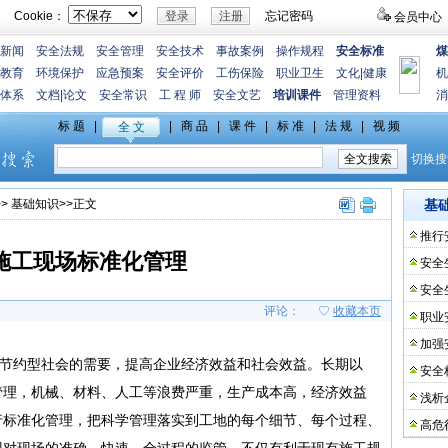
Cookie：
忘记密码
会员中心
新闻
安全法规
安全管理
安全技术
事故案例
操作规程
安全标准
煤
教育
环境保护
应急预案
安全评价
工伤保险
职业卫生
文化
|
健康
机
体系
文档
|
论文
安全常识
工 程 师
安全文艺
培训课件
管理资料
消
>>
基础知识
>>正文
基
推行
施工现场标准化管理
安全
安全
评论：
♡
收藏本页
职业
加强
节约型社会的需要，提高企业经济效益和社会效益。长期以
安全
管理，机械、材料、人工等浪费严重，生产成本高，经济效益
浅析
行标准化管理，把科学管理落实到工地的每个细节、每个过程、
高危
现对现场的准确、快速、全过程的监管，不仅有利于现有施工规