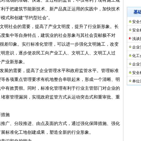
有利于把建筑节能新技术、新产品真正运用的实践中，加快技术
基
模式和创建“节约型社会”。
安全
文明社会的需要，提高了产业文明度，提升了行业新形象。长
安全
高度集中等自身特点，建筑业的社会形象与其社会贡献极不对
浅谈
下很差印象。实行标准化管理，可以进一步强化文明施工，改变
企业
文明意识，逐步使农民工向产业工人、文明工人、文明工人过
化工
升产业新形象。
企业
发展的需要，提高了企业管理水平和政府监管水平。管理标准
安全
理等各项重点管理要求有机地整合串联起来，形成一个清晰、明
单位
践中有效贯彻。同时，标准化管理有利于行业主管部门对企业的
，堵塞管理漏洞，实现政府监管方式从运动突击式和重审批、重
措施
推广、分段推进、由点及面的方式，通过强化保障措施、强化
扩展标准化工地创建成果，塑造全新的行业形象。
意识和自控能力