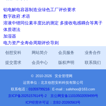
铝电解电容器制造业绿色工厂评价要求
数字政府 术语
溶液中锂同位素丰度比的测定 多接收电感耦合等离子
体质谱法
加湿器
电力资产全寿命周期评价导则
创想安科
网站简介
会员服务
业务合作
提交需求
会员中心
版权声明
联系我们
©
2010-2026 安全管理网
运营单位：北京创想安科科技有限公司
联系电话：
01059799216
E-mail：safehoo@163.com
京ICP备2025157614号-2
京公网安备11010502059499号
ICP经营许可证：京B2-20260563号