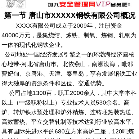
第一节 唐山市XXXXX钢铁有限公司概况
XXXX
有限公司成立于
2009
年，注册资金
40000
万元，是集烧结、炼铁、制氧、炼钢、轧钢为
一体的现代化钢铁企业。
公司地处中国经济发展引擎之一的环渤海经济圈核
心地带
-
河北省唐山市。北依燕山，南濒渤海，毗邻
曹妃甸、京唐港、天津、秦皇岛，享有发展钢铁工业
得天独厚的资源条件和区位、交通优势。
公司占地
1300
亩，职工
2000
余人，其中大学本科
以上（中级职称以上）专业技术人员
530
余名。高
炉、转炉铁水预处理和炉外精炼、连铸坯热装热送、
高效蓄热、平立交替轧制等技术达到行业较高水平。
具有国际先进水平的
680
立方米
高炉二座，
120
吨炼