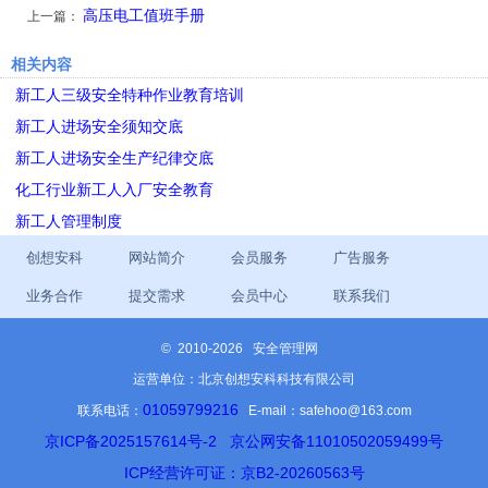
高压电工值班手册
上一篇：
相关内容
新工人三级安全特种作业教育培训
新工人进场安全须知交底
新工人进场安全生产纪律交底
化工行业新工人入厂安全教育
新工人管理制度
创想安科
网站简介
会员服务
广告服务
业务合作
提交需求
会员中心
联系我们
©
2010-2026 安全管理网
运营单位：北京创想安科科技有限公司
01059799216
联系电话：
E-mail：safehoo@163.com
京ICP备2025157614号-2
京公网安备11010502059499号
ICP经营许可证：京B2-20260563号