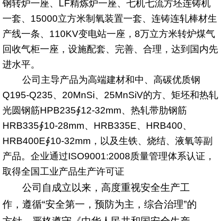
钢转炉一座、
LF
精炼炉一座、七机七流方坯连铸机
一套、
15000
立方米制氧装置一套、连铸连轧棒材生
产线一条、
110KV
变电站一座，
8
万立方米
转炉煤气
回收气柜一座，设施配套、完善、合理，达到国内先
进水平。
公司主导产品为高端建材和中、高碳优质钢
Q195-Q235
、
20MnSi
、
25MnSiV
的方、矩坯和热轧
光圆钢筋
HPB235
∮
12-32mm
、热轧带肋钢筋
HRB335
∮
10-28mm
、
HRB335E
、
HRB400
、
HRB400E
∮
10-32mm
，以及生铁、烧结、液氧等副
产品。企业通过
ISO9001:2008
质量管理体系认证，
取得全国工业产品生产许可证
公司自成立以来，高度重视安全生产工
作，遵循“安全第一，预防为主，综合治理”的