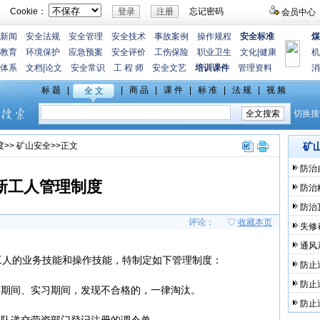
Cookie：
忘记密码
会员中心
新闻
安全法规
安全管理
安全技术
事故案例
操作规程
安全标准
煤
教育
环境保护
应急预案
安全评价
工伤保险
职业卫生
文化
|
健康
机
体系
文档
|
论文
安全常识
工 程 师
安全文艺
培训课件
管理资料
消
度
>>
矿山安全
>>正文
矿
防治
新工人管理制度
防治
防治
评论：
♡
收藏本页
失修
通风
工人的业务技能和操作技能，特制定如下管理制度：
防止
防止
习期间、实习期间，发现不合格的，一律淘汰。
防止
本队递交劳资部门登记注册的调令单。