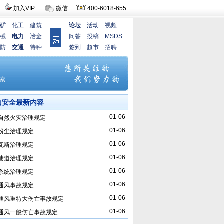
加入VIP
微信
400-6018-655
矿
化工
建筑
论坛
活动
视频
械
电力
冶金
问答
投稿
MSDS
防
交通
特种
签到
超市
招聘
山安全最新内容
01-06
自然火灾治理规定
01-06
粉尘治理规定
01-06
瓦斯治理规定
01-06
巷道治理规定
01-06
系统治理规定
01-06
通风事故规定
01-06
通风重特大伤亡事故规定
01-06
通风一般伤亡事故规定