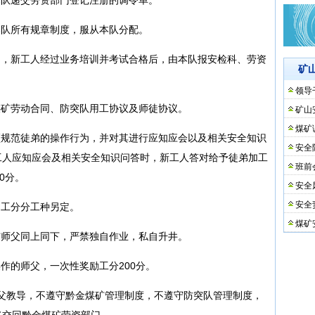
本队所有规章制度，服从本队分配。
训，新工人经过业务培训并考试合格后，由本队报安检科、劳资
矿
领导
煤矿劳动合同、防突队用工协议及师徒协议。
矿山
煤矿
须规范徒弟的操作行为，并对其进行应知应会以及相关安全知识
安全
工人应知应会及相关安全知识问答时，新工人答对给予徒弟加工
班前
0分。
安全
安全
础工分分工种另定。
煤矿
与师父同上同下，严禁独自作业，私自升井。
作的师父，一次性奖励工分200分。
师父教导，不遵守黔金煤矿管理制度，不遵守防突队管理制度，
将交回黔金煤矿劳资部门。