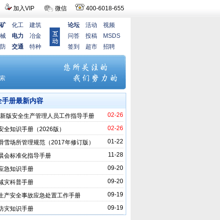
加入VIP
微信
400-6018-655
矿
化工
建筑
论坛
活动
视频
械
电力
冶金
问答
投稿
MSDS
防
交通
特种
签到
超市
招聘
全手册最新内容
02-26
26新版安全生产管理人员工作指导手册
02-26
安全知识手册（2026版）
01-22
滑雪场所管理规范（2017年修订版）
11-28
晨会标准化指导手册
09-20
应急知识手册
09-20
减灾科普手册
09-19
生产安全事故应急处置工作手册
09-19
防灾知识手册