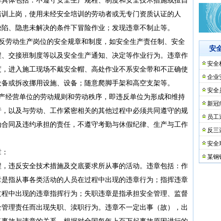
培训上岗，使用未经安全培训的劳动者或无专门资质认证的人
缺陷、隐患未解决的条件下冒险作业；发现违章不制止等。
违反劳动生产岗位的安全规章和制度，如安全生产责任制、安全
安
程、交接班制度等以及安全生产通知、决定等作业行为。违章作
安全
度，进入施工现场不戴安全帽、高处作业不系安全带和不正确使
企业
设备或拆改挪用设施、设备；随意爬脚手架和高空支架等。
安全
生产经营单位的劳动规则和劳动秩序，即违反单位为形成和维持
新冠
行，以及与劳动、工作紧密相关的其他过程中必须共同遵守的规
员工
动合同及违约承担的责任，不遵守考勤与休假纪律、生产与工作
反三
安全
章：
某钢
程，违反安全技术措施及交底要求所从事的活动。违章包括：作
章是指从事各类活动的人员在过程中出现的违章行为；指挥违章
过程中出现的违章指挥行为；失职违章是指承担安全管理、监督
全管理责任而出现失职、渎职行为。违章不一定出事（故），出
了事故与违章的关系。根据对全国每年上百万起事故原因进行的