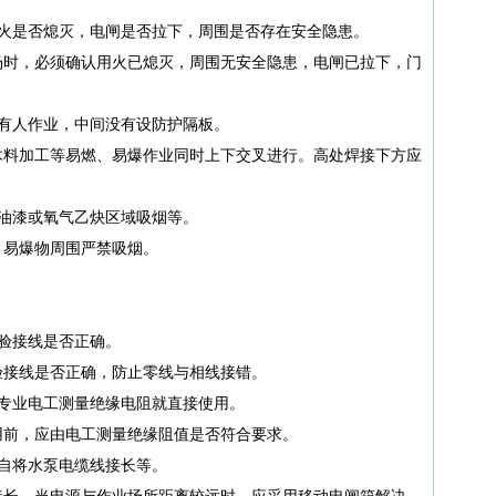
用火是否熄灭，电闸是否拉下，周围是否存在安全隐患。
场时，必须确认用火已熄灭，周围无安全隐患，电闸已拉下，门
有人作业，中间没有设防护隔板。
木料加工等易燃、易爆作业同时上下交叉进行。高处焊接下方应
油漆或氧气乙炔区域吸烟等。
、易爆物周围严禁吸烟。
验接线是否正确。
验接线是否正确，防止零线与相线接错。
专业电工测量绝缘电阻就直接使用。
用前，应由电工测量绝缘阻值是否符合要求。
自将水泵电缆线接长等。
接长，当电源与作业场所距离较远时，应采用移动电闸箱解决。