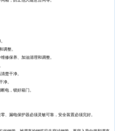
卸。
和调整。
中维修保养、加油清理和调整。
。
垢清楚干净。
干净。
闸断电，锁好箱门。
接零、漏电保护器必须灵敏可靠，安全装置必须完好。
左右的钢管，被调直的钢筋应先穿过钢管，再穿入导向管和调直