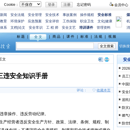
Cookie：
忘记密码
会员中心
新闻
安全法规
安全管理
安全技术
事故案例
操作规程
安全标准
煤
教育
环境保护
应急预案
安全评价
工伤保险
职业卫生
文化
|
健康
机
体系
文档
|
论文
安全常识
工 程 师
安全文艺
培训课件
管理资料
消
>正文
安
20
三违安全知识手册
员工
中国
评论：
♡
收藏本页
安全
居民
防灾
、违章操作、违反劳动纪律。
燃气
的生产经营者违反安全生产方针、政策、法律、条例、规程、制
防空
挥具体包括：不遵守安全生产规程、制度和安全技术措施或擅自