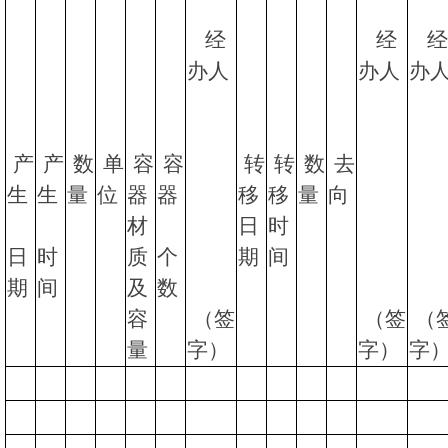
经
经
经
办人
办人
办
产
产
数
单
容
容
转
转
数
去
生
生
量
位
器
器
移
移
量
向
材
日
时
日
时
质
个
期
间
期
间
及
数
容
（签
（签
（
量
字）
字）
字