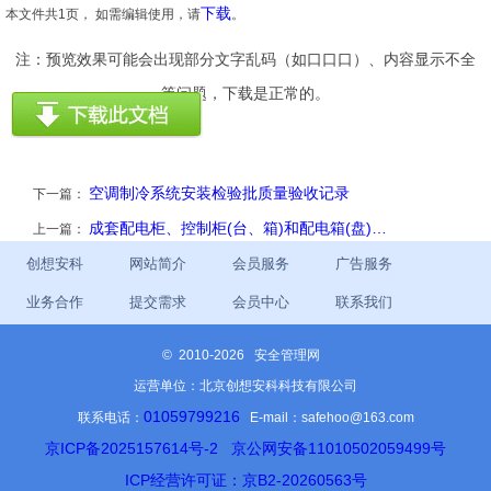
下载
本文件共1页， 如需编辑使用，请
。
注：预览效果可能会出现部分文字乱码（如口口口）、内容显示不全
等问题，下载是正常的。
空调制冷系统安装检验批质量验收记录
下一篇：
成套配电柜、控制柜(台、箱)和配电箱(盘)…
上一篇：
创想安科
网站简介
会员服务
广告服务
业务合作
提交需求
会员中心
联系我们
©
2010-2026 安全管理网
运营单位：北京创想安科科技有限公司
01059799216
联系电话：
E-mail：safehoo@163.com
京ICP备2025157614号-2
京公网安备11010502059499号
ICP经营许可证：京B2-20260563号