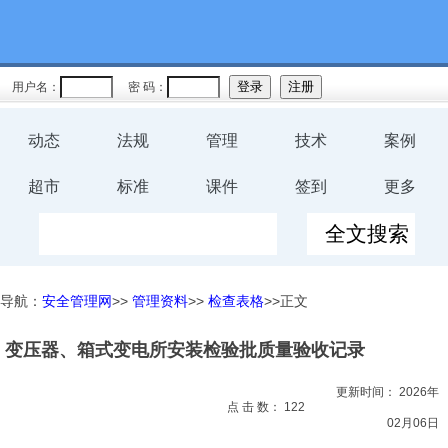
教育
规程
用户名：
密 码：
预案
动态
法规
管理
技术
案例
评价
超市
标准
课件
签到
更多
工伤
职业卫
导航：
安全管理网
>>
管理资料
>>
检查表格
>>正文
生
变压器、箱式变电所安装检验批质量验收记录
环保
更新时间：
2026年
健康
点 击 数：
122
02月06日
体系