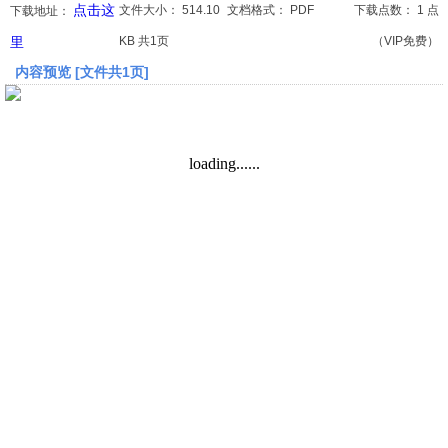
点击这
文件大小：
514.10
文档格式：
PDF
下载点数：
1 点
下载地址：
里
KB 共1页
（VIP免费）
文档
内容预览 [文件共1页]
论文
常识
工程师
文艺
视频