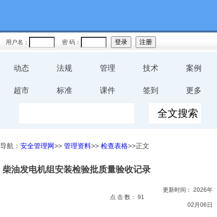
教育
规程
用户名：
密 码：
预案
动态
法规
管理
技术
案例
评价
超市
标准
课件
签到
更多
工伤
职业卫
导航：
安全管理网
>>
管理资料
>>
检查表格
>>正文
生
柴油发电机组安装检验批质量验收记录
环保
更新时间：
2026年
健康
点 击 数：
91
02月06日
体系