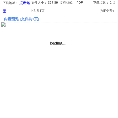
点击这
文件大小：
367.89
文档格式：
PDF
下载点数：
1 点
下载地址：
里
KB 共1页
（VIP免费）
文档
内容预览 [文件共1页]
论文
常识
工程师
文艺
视频