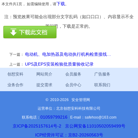
下载
本文件共1页， 如需编辑使用，请
。
注：预览效果可能会出现部分文字乱码（如口口口）、内容显示不全
等问题，下载是正常的。
电动机、电加热器及电动执行机构检查接线…
下一篇：
UPS及EPS安装检验批质量验收记录
上一篇：
创想安科
网站简介
会员服务
广告服务
业务合作
提交需求
会员中心
联系我们
©
2010-2026 安全管理网
运营单位：北京创想安科科技有限公司
01059799216
联系电话：
E-mail：safehoo@163.com
京ICP备2025157614号-2
京公网安备11010502059499号
ICP经营许可证：京B2-20260563号