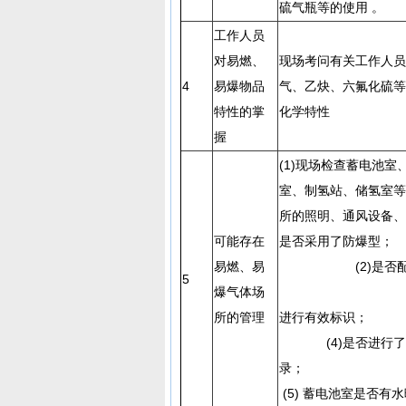
硫气瓶等的使用 。
工作人员
对易燃、
现场考问有关工作人员
4
易爆物品
气、乙炔、六氟化硫等
特性的掌
化学特性
握
(1)现场检查蓄电池
室、制氢站、储氢室等
所的照明、通风设备、
可能存在
是否采用了
易燃、易
(2)是否配备
5
爆气体场
(3
所的管理
进行有
(4)是否进行了
录
(5) 蓄电池室是否有