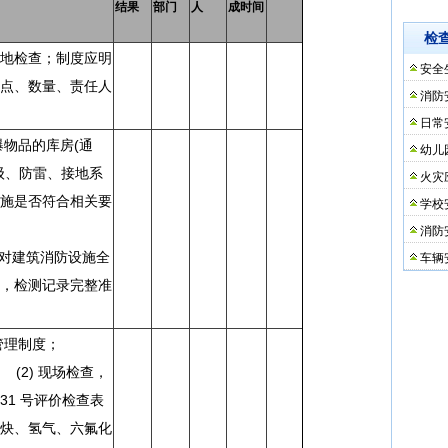
结果
部门
人
成时间
检
地检查；制度应明
安全
点、数量、责任人
消防
日常
爆物品的库房(通
幼儿
级、防雷、接地系
火灾
施是否符合相关要
学校
；
消防
次对建筑消防设施全
车辆
，检测记录完整准
应的管理制度；
场检查，
31 号评价检查表
炔、氢气、六氟化