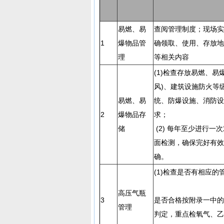
易燃、易
查阅管理制度；现场实
1
爆物品管
确领取、使用、存放地
理
等相关内容
(1)检查存放易燃、易
风)、建筑设施防火等
易燃、易
统、防爆设施、消防设
2
爆物品存
求
储
(2) 每年至少进行一
面检测，确保完好有效
确。
(1)检查是否有相
(2) 现
高压气瓶
3
是否合格按附录一中的
管理
判定，重点检氧气、乙