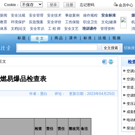
Cookie：
忘记密码
会员中心
新闻
安全法规
安全管理
安全技术
事故案例
操作规程
安全标准
煤
教育
环境保护
应急预案
安全评价
工伤保险
职业卫生
文化
|
健康
机
体系
文档
|
论文
安全常识
工 程 师
安全文艺
培训课件
管理资料
消
>正文
检
空调
燃易爆品检查表
空调
管道
作者：墨白
评论：
更新日期：
2023年04月25日
空调
变压
成套
电动
柴油
检查
责任
责任
整改完
备注