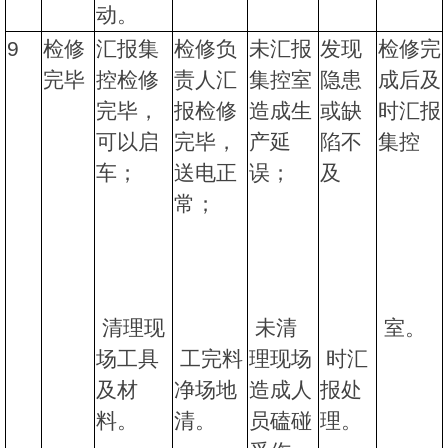
动。
9
检修
汇报集
检修负
未汇报
发现
检修完
完毕
控检修
责人汇
集控室
隐患
成后及
完毕，
报检修
造成生
或缺
时汇报
可以启
完毕，
产延
陷不
集控
车；
送电正
误；
及
常；
清理现
未清
室。
场工具
工完料
理现场
时汇
及材
净场地
造成人
报处
料。
清。
员磕碰
理。