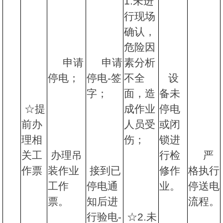
1.未进
行现场
确认，
危险因
申请
申请
素分析
停电；
停电-签
不全
设
字；
面，造
备未
☆提
成作业
停电
前办
人员受
或闭
理相
伤；
锁进
关工
办理吊
行检
严
作票
装作业
接到已
修作
格执行
工作
停电通
业。
停送电
票。
知后进
流程。
行验电-
☆2.未