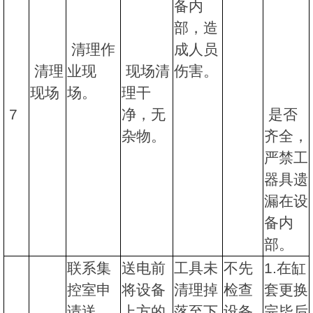
备内
部，造
清理作
成人员
清理
业现
现场清
伤害。
现场
场。
理干
7
净，无
是否
杂物。
齐全，
严禁工
器具遗
漏在设
备内
部。
联系集
送电前
工具未
不先
1.在缸
控室申
将设备
清理掉
检查
套更换
请送
上方的
落至下
设备
完毕后