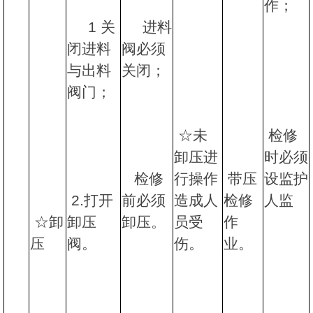
作；
1 关
进料
闭进料
阀必须
与出料
关闭；
阀门；
☆未
检修
卸压进
时必须
检修
行操作
带压
设监护
2.打开
前必须
造成人
检修
人监
☆卸
卸压
卸压。
员受
作
压
阀。
伤。
业。