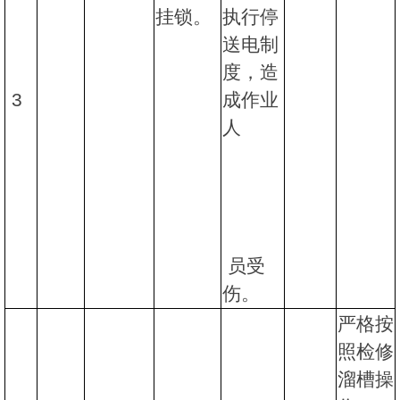
挂锁。
执行停
送电制
度，造
3
成作业
人
员受
伤。
严格按
照检修
溜槽操