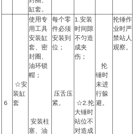
缸套。
使用专
每个零
1.安装
抡锤作
用工具
件必须
时间隙
业时严
安装缸
安装到
不匀造
禁站人
套、密
位；
成夹
观察。
封圈、
伤；
油环锁
抡
帽；
锤时
☆安
未进
装缸
压舌压
行躲
6
套
紧。
☆2.抡
避。
大锤时
安装柱
站位不
塞、油
对造成