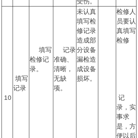
受伤。
未认真
检修人
填写检
员要认
修记录
真填写
造成部
检修
填写
记录
分设备
检修记
准确、
漏检造
录。
清晰，
成设备
填写
无缺
损坏。
记录
项。
10
记
录，实
事求
是，方
便以后