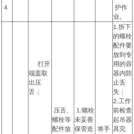
4
护作
业。
1.拆下
的螺栓
配件要
放到专
打开
用的容
端盖取
器内防
出压
止丢
舌；
失；
2.工作
压舌、
1.螺栓
前检查
螺栓等
未妥善
起吊器
配件放
保管造
将手
具完