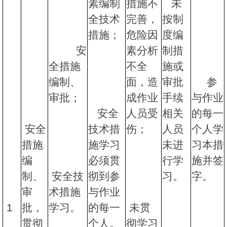
素编制
措施不
未
全技术
完善，
按制
措施；
危险因
度编
安
素分析
制措
全措施
不全
施或
编制、
面，造
审批
参
审批；
成作业
手续
与作业
安全
人员受
相关
的每一
安全
技术措
伤；
人员
个人学
措施
施学习
未进
习本措
编
必须贯
行学
施并签
制、
安全技
彻到参
习。
字。
审
术措施
与作业
1
批，
学习。
的每一
未贯
贯彻
个人。
彻学习