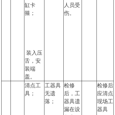
缸卡
人员受
箍；
伤。
装入压
舌，安
装端
盖。
清点工
工器具
检修
检修后
具；
无遗
后，工
应清点
落；
器具遗
现场工
漏在设
器具