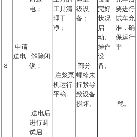
电；
工具清
级设
完好
要进行
理干
备；
状况
试车允
净；
启
准，确
动、
保运行
申请
操作
平
送电
解除闭
设
8
锁；
部分
备。
注浆泵
螺栓未
机运行
拧紧导
平稳。
致设备
损坏。
稳。
送电后
进行调
试启