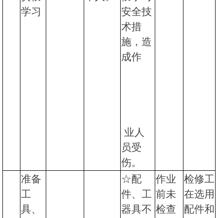
学习
安全技
术措
施，造
成作
业人
员受
伤。
准备
☆配
作业
检修工
工
件、工
前未
在选用
具、
器具不
检查
配件和