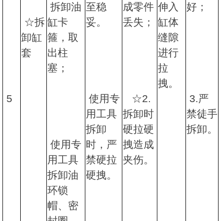
拆卸油
至稳
成零件
伸入
好；
☆拆
缸卡
妥。
丢失；
缸体
卸缸
箍，取
缝隙
套
出柱
进行
塞；
拉
拽。
5
使用专
☆2.
3.严
用工具
拆卸时
禁徒手
拆卸
硬拉硬
拆卸。
使用专
时，严
拽造成
用工具
禁硬拉
夹伤。
拆卸油
硬拽。
环锁
帽、密
封圈、