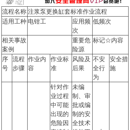
流程名称
注浆泵更换缸套标准作业流程
适用工种
电钳工
应用频
低频次
次
相关事故
重要危
标记☆内容
案例
险源
序
流程
作业内
作业标
风险及
不安
安全措
号
步骤
容
准
后果
全行
施
为
针对作
未编
业过程
制、审
中可能
批或编
出现的
制的安
危险因
全技术