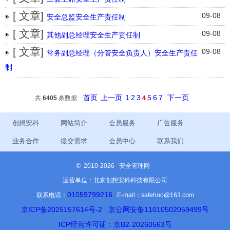
[ 文章]
09-08
安全总监安全生产责任制
[ 文章]
09-08
其他副总经理安全生产责任制
[ 文章]
09-08
常务副总经理（分管安全负责人）安全生产责任
制
首页
上一页
1
2
3
5
6
7
下一页
共
6405
条数据
4
创想安科
网站简介
会员服务
广告服务
业务合作
提交需求
会员中心
联系我们
©
2010-2026 安全管理网
运营单位：北京创想安科科技有限公司
01059799216
联系电话：
E-mail：safehoo@163.com
京ICP备2025157614号-2
京公网安备11010502059499号
ICP经营许可证：京B2-20260563号