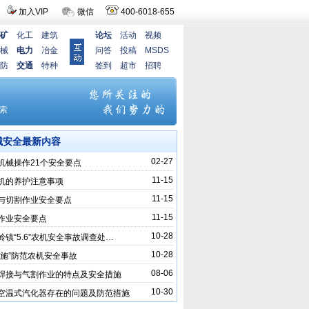
加入VIP
微信
400-6018-655
矿
化工
建筑
论坛
活动
视频
械
电力
冶金
问答
投稿
MSDS
防
交通
特种
签到
超市
招聘
械安全最新内容
02-27
机械操作21个安全要点
11-15
机的养护注意事项
11-15
与切割作业安全要点
11-15
作业安全要点
10-28
岭镇“5.6”农机安全事故调查处…
10-28
措施”防范农机安全事故
08-06
焊接与气割作业的特点及安全措施
10-30
空温式汽化器存在的问题及防范措施