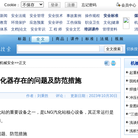
Cookie：
忘记密码
会员中心
新闻
安全法规
安全管理
安全技术
事故案例
操作规程
安全标准
煤
教育
环境保护
应急预案
安全评价
工伤保险
职业卫生
文化
|
健康
机
体系
文档
|
论文
安全常识
工 程 师
安全文艺
培训课件
管理资料
消
机械安全
>>正文
机
起重
化器存在的问题及防范措施
脱粒
焊接
作者：刘秉胜
评论：
更新日期：
2023年10月30日
冲压
皇图
化站的重要设备之一，是LNG汽化站核心设备，其正常运行是
“三
障。
浅谈
浅析
问题、防范措施