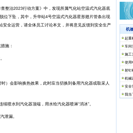
查整治2023行动方案》中，发现所属气化站空温式汽化器底
度脱位下坠，其中，升华站4号空温式汽化器星形翅片管条出现
化站安全运营，请全体员工讨论本文，并将意见反馈到安全生产
机
起重
范措施：
车间
施工
大。
使用
射钉
机械
管时）会影响换热效果，此时应当切换到备用汽化器或取采人
安全
我当
连续喷水到汽化器顶端，用水给汽化器喷淋“消冰”。
然汽泄漏。