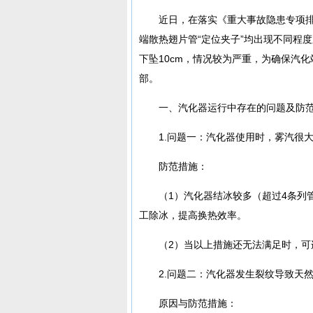
近日，在落实《重大事故隐患专项排
端散热翅片管“定位夹子”均出现不同程
下坠10cm，情况较为严重，为确保汽
部。
一、汽化器运行中存在的问题及防
1.问题一：汽化器使用时，雾汽很
防范措施：
（1）汽化器结冰较多（超过4条列
工除冰，提高换热效率。
（2）当以上措施还无法满足时，可
2.问题二：汽化器发生裂纹导致天
原因与防范措施：