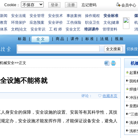
Cookie：
忘记密码
会员中心
新闻
安全法规
安全管理
安全技术
事故案例
操作规程
安全标准
煤
教育
环境保护
应急预案
安全评价
工伤保险
职业卫生
文化
|
健康
机
体系
文档
|
论文
安全常识
工 程 师
安全文艺
培训课件
管理资料
消
机械安全
>>正文
机
起重
全设施不能将就
脱粒
焊接
评论：
♡
收藏本页
冲压
皇图
人身安全的保障，安全设施的设置、安装等有其科学性，其技
“三
照规定办，安全设施才能发挥作用，才能保证设备安全，避免人
浅谈
浅析