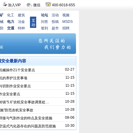
加入VIP
微信
400-6018-655
矿
化工
建筑
论坛
活动
视频
械
电力
冶金
问答
投稿
MSDS
防
交通
特种
签到
超市
招聘
械安全最新内容
02-27
机械操作21个安全要点
11-15
机的养护注意事项
11-15
与切割作业安全要点
11-15
作业安全要点
10-28
岭镇“5.6”农机安全事故调查处…
10-28
措施”防范农机安全事故
08-06
焊接与气割作业的特点及安全措施
10-30
空温式汽化器存在的问题及防范措施