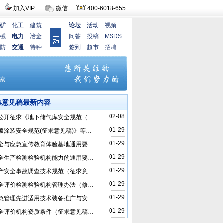
加入VIP
微信
400-6018-655
矿
化工
建筑
论坛
活动
视频
械
电力
冶金
问答
投稿
MSDS
防
交通
特种
签到
超市
招聘
集意见稿最新内容
02-08
公开征求《地下储气库安全规范（…
01-29
漆涂装安全规范(征求意见稿)》等…
01-29
全与应急宣传教育体验基地通用要…
01-29
全生产检测检验机构能力的通用要…
01-29
产安全事故调查技术规范（征求意…
01-29
全评价检测检验机构管理办法（修…
01-29
急管理先进适用技术装备推广与安…
01-29
全评价机构资质条件（征求意见稿…