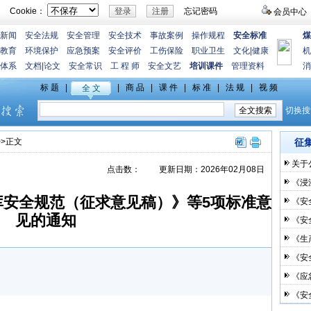
Cookie：
忘记密码
会员中心
新闻
安全法规
安全管理
安全技术
事故案例
操作规程
安全标准
煤
教育
环境保护
应急预案
安全评价
工伤保险
职业卫生
文化
|
健康
机
体系
文档
|
论文
安全常识
工 程 师
安全文艺
培训课件
管理资料
消
>>正文
征
关于
点击数：
更新日期：2026年02月08日
《浸
库安全规范（征求意见稿）》等5项标准意
《安
见的通知
《安
《生
《安
《应
《安