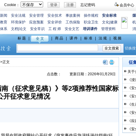
Cookie：
忘记密码
会员中心
新闻
安全法规
安全管理
安全技术
事故案例
操作规程
安全标准
煤
教育
环境保护
应急预案
安全评价
工伤保险
职业卫生
文化
|
健康
机
体系
文档
|
论文
安全常识
工 程 师
安全文艺
培训课件
管理资料
消
>>正文
征
关于
点击数：
更新日期：2026年01月29日
《浸
指南（征求意见稿）》等2项推荐性国家标
《安
公开征求意见情况
《安
《生
《安
《应
《安
月3日，我局在部政府网站公开征求《突发事件应急演练评估指南(征