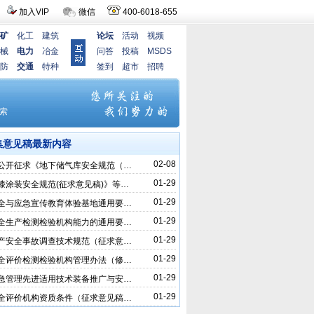
加入VIP
微信
400-6018-655
矿
化工
建筑
论坛
活动
视频
械
电力
冶金
问答
投稿
MSDS
防
交通
特种
签到
超市
招聘
集意见稿最新内容
02-08
公开征求《地下储气库安全规范（…
01-29
漆涂装安全规范(征求意见稿)》等…
01-29
全与应急宣传教育体验基地通用要…
01-29
全生产检测检验机构能力的通用要…
01-29
产安全事故调查技术规范（征求意…
01-29
全评价检测检验机构管理办法（修…
01-29
急管理先进适用技术装备推广与安…
01-29
全评价机构资质条件（征求意见稿…