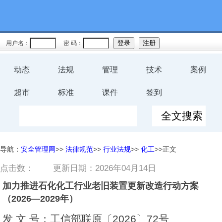
用户名：
密 码：
动态
法规
管理
技术
案例
超市
标准
课件
签到
导航：
安全管理网
>>
法律规范
>>
行业法规
>>
化工
>>正文
点击数：
更新日期：2026年04月14日
加力推进石化化工行业老旧装置更新改造行动方案
（2026—2029年）
发 文 号：工信部联原〔2026〕72号