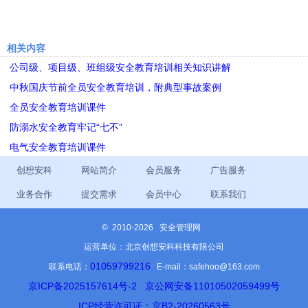
相关内容
公司级、项目级、班组级安全教育培训相关知识讲解
中秋国庆节前全员安全教育培训，附典型事故案例
全员安全教育培训课件
防溺水安全教育牢记“七不”
电气安全教育培训课件
创想安科
网站简介
会员服务
广告服务
业务合作
提交需求
会员中心
联系我们
©
2010-2026 安全管理网
运营单位：北京创想安科科技有限公司
01059799216
联系电话：
E-mail：safehoo@163.com
京ICP备2025157614号-2
京公网安备11010502059499号
ICP经营许可证：京B2-20260563号