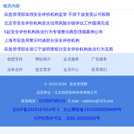
相关内容
应急管理部加强安全评价机构监管 不得下放资质认可权限
北京市安全评价机构首次信用风险分级评估工作圆满完成
5起安全评价机构执业行为专项整治典型违规案例公布
上海市应急局警示约谈部分安全评价机构
应急管理部在浙江宁波明查暗访安全评价机构执业行为见闻
创想安科
网站简介
会员服务
广告服务
业务合作
提交需求
会员中心
联系我们
©
2010-2026 安全管理网
运营单位：北京创想安科科技有限公司
01059799216
联系电话：
E-mail：safehoo@163.com
京ICP备2025157614号-2
京公网安备11010502059499号
ICP经营许可证：京B2-20260563号