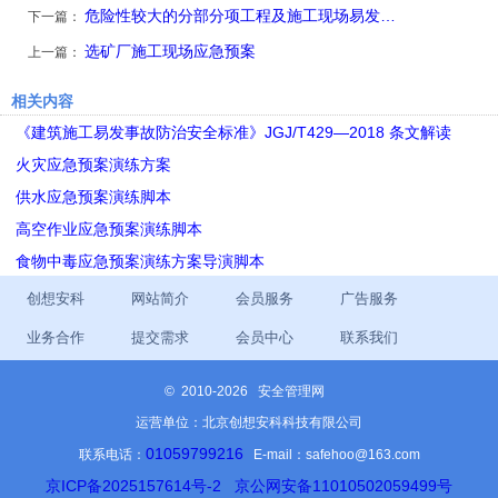
危险性较大的分部分项工程及施工现场易发…
下一篇：
选矿厂施工现场应急预案
上一篇：
相关内容
《建筑施工易发事故防治安全标准》JGJ/T429—2018 条文解读
火灾应急预案演练方案
供水应急预案演练脚本
高空作业应急预案演练脚本
食物中毒应急预案演练方案导演脚本
创想安科
网站简介
会员服务
广告服务
业务合作
提交需求
会员中心
联系我们
©
2010-2026 安全管理网
运营单位：北京创想安科科技有限公司
01059799216
联系电话：
E-mail：safehoo@163.com
京ICP备2025157614号-2
京公网安备11010502059499号