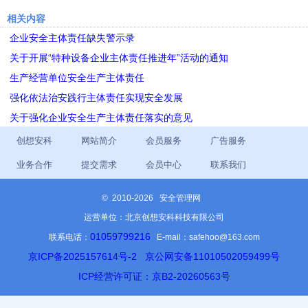
相关内容
企业安全主体责任缺失警示录
关于开展“特种设备企业主体责任推进年”活动的通知
生产经营单位安全生产主体责任
强化依法治安践行主体责任实现安全发展
关于强化企业安全生产主体责任落实的意见
创想安科
网站简介
会员服务
广告服务
业务合作
提交需求
会员中心
联系我们
©
2010-2026 安全管理网
运营单位：北京创想安科科技有限公司
01059799216
联系电话：
E-mail：safehoo@163.com
京ICP备2025157614号-2
京公网安备11010502059499号
ICP经营许可证：京B2-20260563号