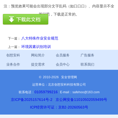
注：预览效果可能会出现部分文字乱码（如口口口）、内容显示不全
等问题，下载是正常的。
八大特殊作业安全规范
下一篇：
环境因素识别培训
上一篇：
创想安科
网站简介
会员服务
广告服务
业务合作
提交需求
会员中心
联系我们
©
2010-2026 安全管理网
运营单位：北京创想安科科技有限公司
01059799216
联系电话：
E-mail：safehoo@163.com
京ICP备2025157614号-2
京公网安备11010502059499号
ICP经营许可证：京B2-20260563号