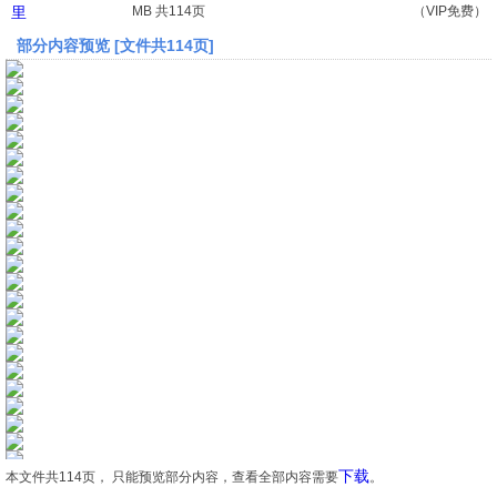
里
MB 共114页
（VIP免费）
部分内容预览 [文件共114页]
文档
论文
常识
工程师
文艺
视频
下载
本文件共114页， 只能预览部分内容，查看全部内容需要
。