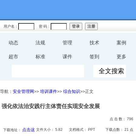
教育
规程
用户名：
密 码：
预案
动态
法规
管理
技术
案例
评价
超市
标准
课件
签到
更多
工伤
职业卫
导航：
安全管理网
>>
培训课件
>>
综合知识
>>正文
生
强化依法治安践行主体责任实现安全发展
环保
点 击 数：
796
健康
点击这
文件大小：
5.82
文档格式：
PPT
下载点数：
21 点
下载地址：
体系