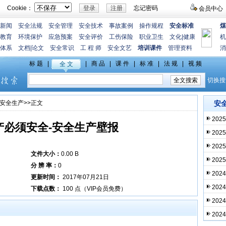
Cookie：
忘记密码
会员中心
新闻
安全法规
安全管理
安全技术
事故案例
操作规程
安全标准
煤
教育
环境保护
应急预案
安全评价
工伤保险
职业卫生
文化
|
健康
机
体系
文档
|
论文
安全常识
工 程 师
安全文艺
培训课件
管理资料
消
安全生产
>>正文
安
20
产必须安全-安全生产壁报
20
20
文件大小：
0.00 B
20
分 辨 率：
0
20
更新时间：
2017年07月21日
20
下载点数：
100 点（VIP会员免费）
20
20