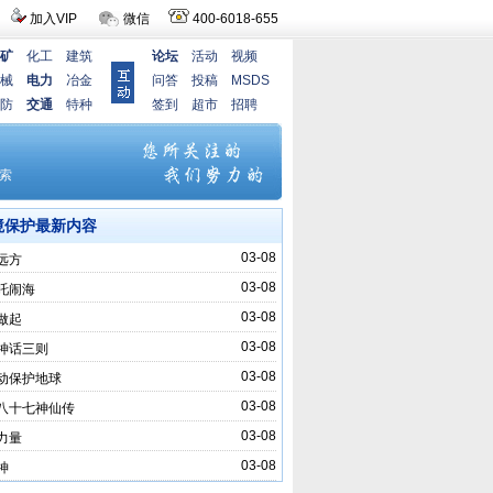
加入VIP
微信
400-6018-655
矿
化工
建筑
论坛
活动
视频
械
电力
冶金
问答
投稿
MSDS
防
交通
特种
签到
超市
招聘
境保护最新内容
03-08
远方
03-08
吒闹海
03-08
做起
03-08
神话三则
03-08
动保护地球
03-08
八十七神仙传
03-08
力量
03-08
神