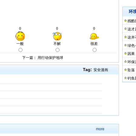
环
残酷
这才
这并
绿色
因果
下一篇：
用行动保护地球
环保
Tag:
安全漫画
坠落
钓鱼
more