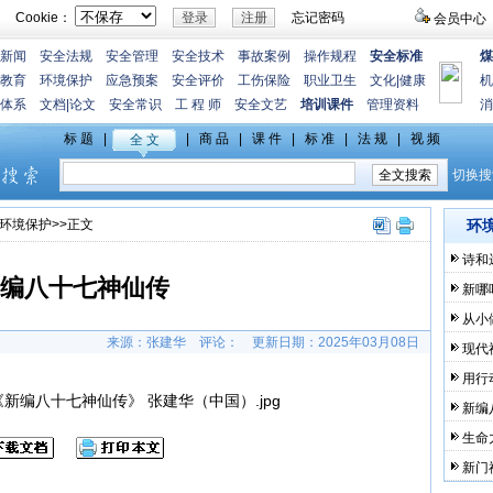
Cookie：
忘记密码
会员中心
新闻
安全法规
安全管理
安全技术
事故案例
操作规程
安全标准
煤
教育
环境保护
应急预案
安全评价
工伤保险
职业卫生
文化
|
健康
机
体系
文档
|
论文
安全常识
工 程 师
安全文艺
培训课件
管理资料
消
环境保护
>>正文
环
诗和
编八十七神仙传
新哪
从小
来源：张建华
评论：
更新日期：
2025年03月08日
现代
用行
新编
生命
新门