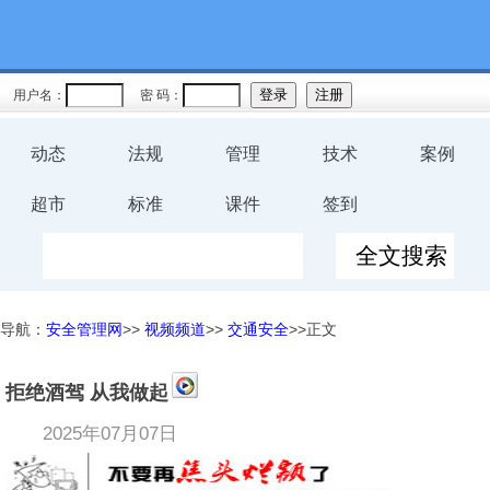
用户名：
密 码：
动态
法规
管理
技术
案例
超市
标准
课件
签到
导航：
安全管理网
>>
视频频道
>>
交通安全
>>正文
拒绝酒驾 从我做起
2025年07月07日