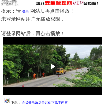
提示：请
网站后再点击播放！
登录
未登录网站用户无播放权限，
请登录网站后，再点击播放！
播
放
下载：
会员登录后点击此处下载本内容