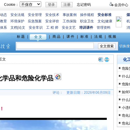
Cookie：
忘记密码
会员中心
动态
安全法规
安全管理
安全技术
事故案例
操作规程
安全标准
煤
教育
环境保护
应急预案
安全评价
工伤保险
职业卫生
文化
|
健康
机
体系
文档
|
论文
安全常识
工 程 师
安全文艺
培训课件
管理资料
消
>正文
化
危险
什么
化学品和危险化学品
危险
如何
评论：
更新日期：
2026年06月09日
什么
小违
！
危化
危化