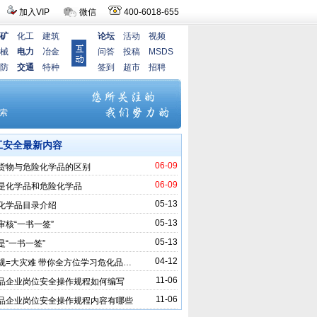
加入VIP
微信
400-6018-655
矿
化工
建筑
论坛
活动
视频
械
电力
冶金
问答
投稿
MSDS
防
交通
特种
签到
超市
招聘
工安全最新内容
06-09
货物与危险化学品的区别
06-09
是化学品和危险化学品
05-13
化学品目录介绍
05-13
审核“一书一签”
05-13
是“一书一签”
04-12
规=大灾难 带你全方位学习危化品…
11-06
品企业岗位安全操作规程如何编写
11-06
品企业岗位安全操作规程内容有哪些