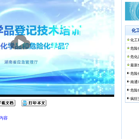
化
播
化工
放
危险
危化
最新
危险
南通
危险
疯狂
内容