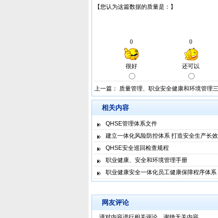
上一篇：
质量管理、职业安全健康和环境管理
相关内容
QHSE管理体系文件
建立一体化风险防控体系 打造安全生产长
QHSE安全巡回检查规程
职业健康、安全和环境管理手册
职业健康安全一体化员工健康保障程序体系
网友评论
请对内容进行相关评论，谢绝无关内容。