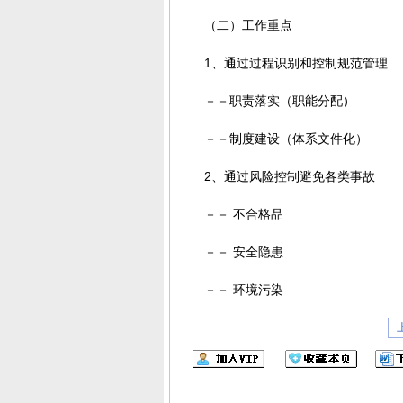
（二）工作重点
1、通过过程识别和控制规范管理
－－职责落实（职能分配）
－－制度建设（体系文件化）
2、通过风险控制避免各类事故
－－ 不合格品
－－ 安全隐患
－－ 环境污染