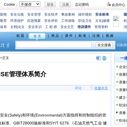
Cookie：
忘记密码
会员中心
新闻
安全法规
安全管理
安全技术
事故案例
操作规程
安全标准
煤
教育
环境保护
应急预案
安全评价
工伤保险
职业卫生
文化
|
健康
机
体系
文档
|
论文
安全常识
工 程 师
安全文艺
培训课件
管理资料
消
>>正文
一
企业
HSE管理体系简介
双重
质量
评论：
♡
收藏本页
质量
建立
职业
质量
、安全(Safety)和环境(Environmental)方面指挥和控制组织的管
职业
01标准、GB/T28000族标准和SY/T 6276 《石油天然气工业 健