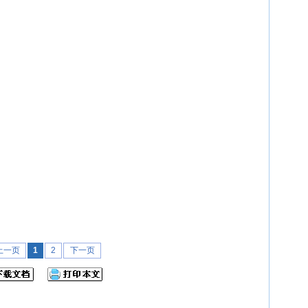
上一页
1
2
下一页