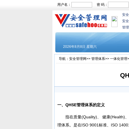
用户名：
密 码：
安全
安全
管理
导航：
安全管理网
>>
管理体系
>>
一体化管理
Q
一、QHSE管理体系的定义
指在质量(Quality)、 健康(Health)
理体系。是在ISO 9001标准、ISO 140