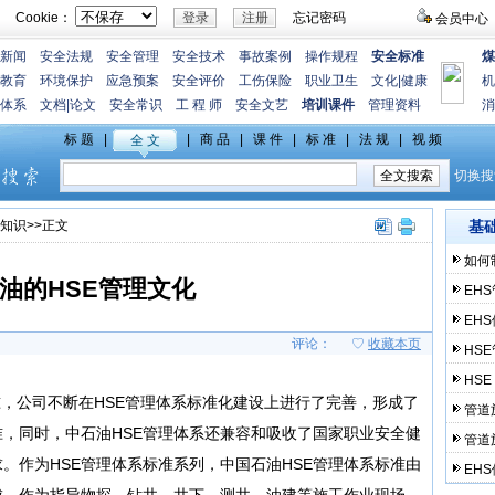
Cookie：
忘记密码
会员中心
新闻
安全法规
安全管理
安全技术
事故案例
操作规程
安全标准
煤
教育
环境保护
应急预案
安全评价
工伤保险
职业卫生
文化
|
健康
机
体系
文档
|
论文
安全常识
工 程 师
安全文艺
培训课件
管理资料
消
知识
>>正文
基
如何
油的HSE管理文化
EH
EH
评论：
♡
收藏本页
HS
HS
为基准，公司不断在HSE管理体系标准化建设上进行了完善，形成了
管道
准，同时，中石油HSE管理体系还兼容和吸收了国家职业安全健
管道
。作为HSE管理体系标准系列，中国石油HSE管理体系标准由
EH
成，作为指导物探、钻井、井下、测井、油建等施工作业现场