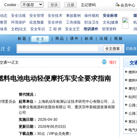
Cookie：
忘记密码
会员中心
动态
安全法规
安全管理
安全技术
事故案例
操作规程
安全标准
煤
教育
环境保护
应急预案
安全评价
工伤保险
职业卫生
文化
|
健康
机
体系
文档
|
论文
安全常识
工 程 师
安全文艺
培训课件
管理资料
消
交通
>>正文
现行
交
燃料
燃料电池电动轻便摩托车安全要求指南
燃料
摩托
替代情况：
站间
管理委员会
起草单位：
上海机动车检测认证技术研究中心有限公司、上
公路
海攀业氢能源科技股份有限公 司、重庆宗申新能源发展有限
公司
公路
实施日期：
2026-04-30
寒区
更新日期：
2026年06月03日
电气
下载点数：
30点（VIP会员免费）