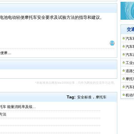
电池电动轻便摩托车安全要求及试验方法的指导和建议。
交
汽车
汽车
轻便摩…
汽车
工业
道路
摩托
*本标准来自网友lee1004分享，只作为网友的交流学习之用。
汽车
机动
Tag:
.
安全标准
摩托车
托车 能量消耗率及续…
方法