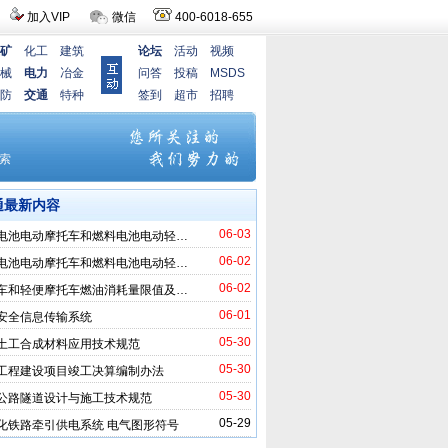
加入VIP
微信
400-6018-655
矿
化工
建筑
论坛
活动
视频
械
电力
冶金
问答
投稿
MSDS
防
交通
特种
签到
超市
招聘
通最新内容
06-03
电池电动摩托车和燃料电池电动轻…
06-02
电池电动摩托车和燃料电池电动轻…
06-02
车和轻便摩托车燃油消耗量限值及…
06-01
安全信息传输系统
05-30
土工合成材料应用技术规范
05-30
工程建设项目竣工决算编制办法
05-30
公路隧道设计与施工技术规范
05-29
化铁路牵引供电系统 电气图形符号