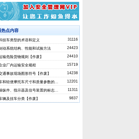
通热点内容
31116
和挂车类型的术语和定义
24423
制动系统结构、性能和试验方法
24410
运输危险货物规则【作废】
15719
企业厂内运输安全规程
14238
交通事故现场图形符号【作废】
12201
车和轻便摩托车尺寸和质量参数的…
11311
操纵件、指示器及信号装置的标志…
9837
车辆及挂车分类【作废】