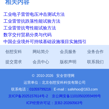
相关内容
工业电子雷管电压冲击测试方法
工业雷管抗跌落性能试验方法
工业雷管抗弯性能试验方法
数字交付贸易分类与代码
中国企业境外可持续基础设施项目实施指引
创想安科
网站简介
会员服务
业务合作
提交需求
会员中心
版权声明
联系我们
©
2010-2026 安全管理网
运营单位：北京创想安科科技有限公司
联系电话：
01059799216
E-mail：safehoo@163.com
京ICP备2025157614号-2
京公网安备11010502059499号
ICP经营许可证：京B2-20260563号