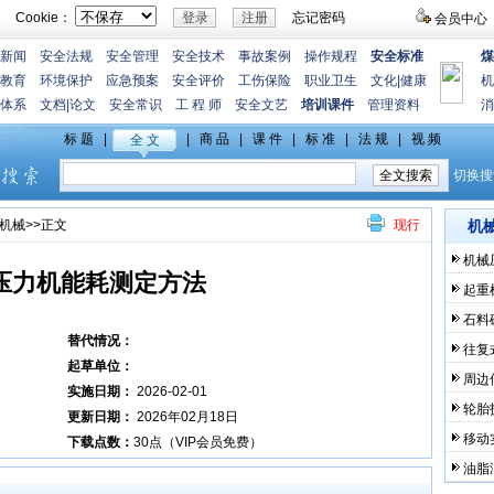
Cookie：
忘记密码
会员中心
新闻
安全法规
安全管理
安全技术
事故案例
操作规程
安全标准
煤
教育
环境保护
应急预案
安全评价
工伤保险
职业卫生
文化
|
健康
机
体系
文档
|
论文
安全常识
工 程 师
安全文艺
培训课件
管理资料
消
机械
>>正文
现行
机
机械
压力机能耗测定方法
起重
石料
替代情况：
往复
起草单位：
周边
实施日期：
2026-02-01
轮胎
更新日期：
2026年02月18日
移动
下载点数：
30点（VIP会员免费）
油脂