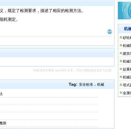
义，规定了检测要求，描述了相应的检测方法。
能耗测定。
机
砂轮
机械
建筑
机械
起重
*本标准来自网友 lee1004 分享，只作为网友的交流学习之用。
机械
Tag:
.
安全标准
机械
塔式
金属
法
酰胺