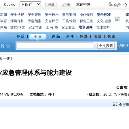
Cookie：
忘记密码
会员中心
新闻
安全法规
安全管理
安全技术
事故案例
操作规程
安全标准
煤
教育
环境保护
应急预案
安全评价
工伤保险
职业卫生
文化
|
健康
机
体系
文档
|
论文
安全常识
工 程 师
安全文艺
培训课件
管理资料
消
救
>>正文
业应急管理体系与能力建设
点 击 数
.44 MB 共100页
文档格式：
PPT
下载点数：
20 点（VIP免费
全屏