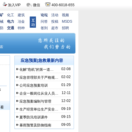
加入VIP
微信
400-6018-655
矿
化工
建筑
论坛
活动
视频
械
电力
冶金
问答
投稿
MSDS
防
交通
特种
签到
超市
招聘
应急预案|急救最新内容
02-08
化解“危机”的第一道…
02-02
应急管理部关于严格规…
01-29
公司应急预案培训
：
12-11
企业一般岗位从业人员…
）
12-02
应急预案编制与管理
查看
09-19
生产经营单位生产安全…
09-15
夏季防汛培训课件
09-05
暴雨预警及防御指南