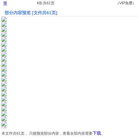
里
KB 共61页
（VIP免费）
部分内容预览 [文件共61页]
文档
论文
常识
工程师
文艺
视频
下载
本文件共61页， 只能预览部分内容，查看全部内容需要
。