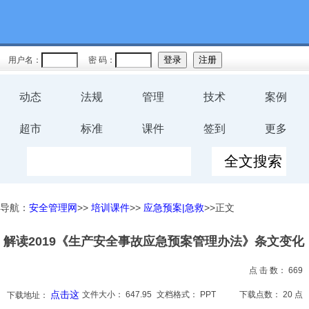
教育
规程
用户名：
密 码：
预案
动态
法规
管理
技术
案例
评价
超市
标准
课件
签到
更多
工伤
职业卫
导航：
安全管理网
>>
培训课件
>>
应急预案|急救
>>正文
生
解读2019《生产安全事故应急预案管理办法》条文变化
环保
点 击 数：
669
健康
点击这
文件大小：
647.95
文档格式：
PPT
下载点数：
20 点
下载地址：
体系