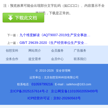
注：预览效果可能会出现部分文字乱码（如口口口）、内容显示不全
等问题，下载是正常的。
九个维度解读《AQT9007-2019生产安全事故…
下一篇：
GB/T 29639-2020《生产经营单位生产安全…
上一篇：
创想安科
网站简介
会员服务
广告服务
业务合作
提交需求
会员中心
联系我们
©
2010-2026 安全管理网
运营单位：北京创想安科科技有限公司
01059799216
联系电话：
E-mail：safehoo@163.com
京ICP备2025157614号-2
京公网安备11010502059499号
ICP经营许可证：京B2-20260563号