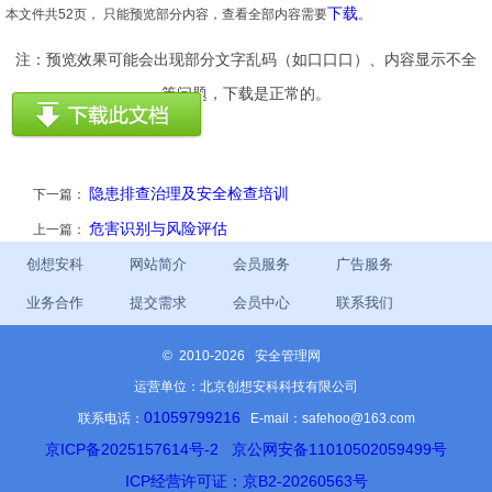
下载
本文件共52页， 只能预览部分内容，查看全部内容需要
。
注：预览效果可能会出现部分文字乱码（如口口口）、内容显示不全
等问题，下载是正常的。
隐患排查治理及安全检查培训
下一篇：
危害识别与风险评估
上一篇：
创想安科
网站简介
会员服务
广告服务
业务合作
提交需求
会员中心
联系我们
©
2010-2026 安全管理网
运营单位：北京创想安科科技有限公司
01059799216
联系电话：
E-mail：safehoo@163.com
京ICP备2025157614号-2
京公网安备11010502059499号
ICP经营许可证：京B2-20260563号