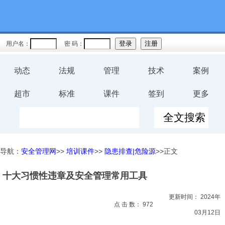
教育
规程
用户名：
密 码：
预案
动态
法规
管理
技术
案例
评价
超市
标准
课件
签到
更多
工伤
职业卫
导航：
安全管理网
>>
培训课件
>>
隐患排查|危险源
>>正文
生
十大习惯性违章及安全管理常用工具
环保
更新时间：
2024年
健康
点 击 数：
972
03月12日
体系