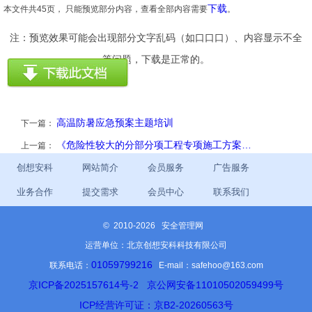
下载
本文件共45页， 只能预览部分内容，查看全部内容需要
。
注：预览效果可能会出现部分文字乱码（如口口口）、内容显示不全
等问题，下载是正常的。
高温防暑应急预案主题培训
下一篇：
《危险性较大的分部分项工程专项施工方案…
上一篇：
创想安科
网站简介
会员服务
广告服务
业务合作
提交需求
会员中心
联系我们
©
2010-2026 安全管理网
运营单位：北京创想安科科技有限公司
01059799216
联系电话：
E-mail：safehoo@163.com
京ICP备2025157614号-2
京公网安备11010502059499号
ICP经营许可证：京B2-20260563号