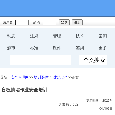
教育
规程
用户名：
密 码：
预案
动态
法规
管理
技术
案例
评价
超市
标准
课件
签到
更多
工伤
职业卫
导航：
安全管理网
>>
培训课件
>>
建筑安全
>>正文
生
盲板抽堵作业安全培训
环保
更新时间：
2025年
健康
点 击 数：
382
04月06日
体系