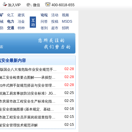
加入VIP
微信
400-6018-655
矿
化工
建筑
论坛
活动
视频
械
电力
冶金
问答
投稿
MSDS
防
交通
特种
签到
超市
招聘
筑安全最新内容
02-28
25版国企八大项危险作业安全规范手…
02-28
施工安全检查要点图解——承插型…
02-28
扣件式脚手架规范搭设与安全管理…
02-25
筑施工易发事故防治安全标准》JG…
02-25
市房屋市政工程安全生产标准化指…
02-16
坠安全措施图册 (基本规定、基础…
02-15
市政工程安全员开展岗前巡查指导…
02-15
架安全管理技术规范详解