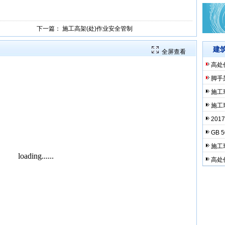
下一篇：
施工高架(处)作业安全管制
建
全屏查看
高处
脚手
施工
施工
20
GB 
施工
高处