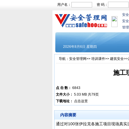
用户名：
密 码：
安全
安全
管理
导航：
安全管理网
>>
培训课件
>>
建筑安全
>
施工
点 击 数：
6843
文件大小：
5.03 MB 共79页
下载地址：
点击这里
内容摘要
通过对100张伊拉克各施工项目现场真实