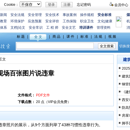
Cookie：
忘记密码
会员中心
新闻
安全法规
安全管理
安全技术
事故案例
操作规程
安全标准
煤
教育
环境保护
应急预案
安全评价
工伤保险
职业卫生
文化
|
健康
机
体系
文档
|
论文
安全常识
工 程 师
安全文艺
培训课件
管理资料
消
>正文
建
20
现场百张图片说违章
建筑
钢管
《建
文件格式：
PDF文件
西安
下载点数：
20 点（VIP会员免费）
防高
房屋
脚手
违章照片的展示，从9个方面列举了43种习惯性违章行为。