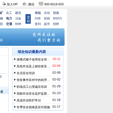
加入VIP
微信
400-6018-655
矿
化工
建筑
论坛
活动
视频
械
电力
冶金
问答
投稿
MSDS
防
交通
特种
签到
超市
招聘
综合知识最新内容
02-11
便携式梯子使用安全管…
02-09
高危作业及上锁挂签安…
02-06
全员安全培训
日
02-02
突发事件应对中的程序…
）
01-29
职场员工心理减压培训
查看
01-23
危险作业安全监护监督…
01-18
高温作业防护常识
01-17
冬季安全指南及应对措施