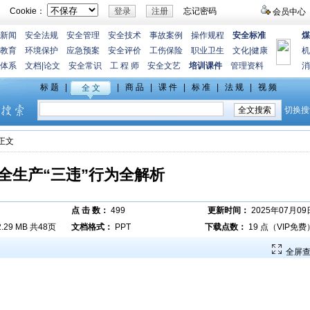
Cookie：
忘记密码
会员中心
新闻
安全法规
安全管理
安全技术
事故案例
操作规程
安全标准
煤
教育
环境保护
应急预案
安全评价
工伤保险
职业卫生
文化
|
健康
机
体系
文档
|
论文
安全常识
工 程 师
安全文艺
培训课件
管理资料
消
>正文
全生产“三违”行为全解析
点 击 数：
499
更新时间：
2025年07月09
2.29 MB 共48页
文档格式：
PPT
下载点数：
19 点（VIP免费
全屏