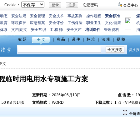
Cookie：
忘记密码
会员中心
动态
安全法规
安全管理
安全技术
事故案例
操作规程
安全标准
煤
教育
环境保护
应急预案
安全评价
工伤保险
职业卫生
文化
|
健康
机
体系
文档
|
论文
安全常识
工 程 师
安全文艺
培训课件
管理资料
消
>正文
程临时用电用水专项施工方案
更新日期：
2026年06月13日
点 击 数：
19
4.50 KB 共14页
文档格式：
WORD
下载点数：
1 点（VIP免费
全屏