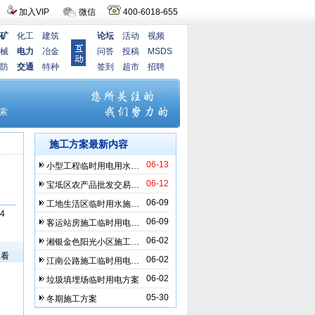
加入VIP
微信
400-6018-655
矿
化工
建筑
论坛
活动
视频
械
电力
冶金
问答
投稿
MSDS
防
交通
特种
签到
超市
招聘
施工方案最新内容
06-13
小型工程临时用电用水…
06-12
宝坻区农产品批发交易…
06-09
工地生活区临时用水施…
4
06-09
客运站房施工临时用电…
）
06-02
湘银金色阳光小区施工…
查看
06-02
江南公路施工临时用电…
06-02
垃圾填埋场临时用电方案
05-30
冬期施工方案