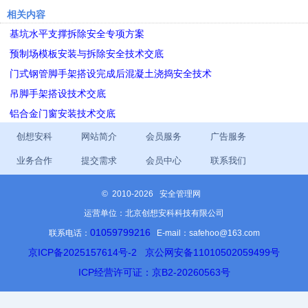
相关内容
基坑水平支撑拆除安全专项方案
预制场模板安装与拆除安全技术交底
门式钢管脚手架搭设完成后混凝土浇捣安全技术
吊脚手架搭设技术交底
铝合金门窗安装技术交底
创想安科
网站简介
会员服务
广告服务
业务合作
提交需求
会员中心
联系我们
©
2010-2026 安全管理网
运营单位：北京创想安科科技有限公司
01059799216
联系电话：
E-mail：safehoo@163.com
京ICP备2025157614号-2
京公网安备11010502059499号
ICP经营许可证：京B2-20260563号