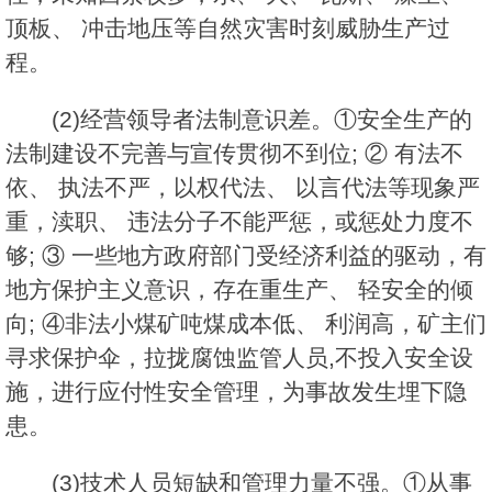
顶板、 冲击地压等自然灾害时刻威胁生产过
程。
(2)经营领导者法制意识差。①安全生产的
法制建设不完善与宣传贯彻不到位; ② 有法不
依、 执法不严，以权代法、 以言代法等现象严
重，渎职、 违法分子不能严惩，或惩处力度不
够; ③ 一些地方政府部门受经济利益的驱动，有
地方保护主义意识，存在重生产、 轻安全的倾
向; ④非法小煤矿吨煤成本低、 利润高，矿主们
寻求保护伞，拉拢腐蚀监管人员,不投入安全设
施，进行应付性安全管理，为事故发生埋下隐
患。
(3)技术人员短缺和管理力量不强。①从事