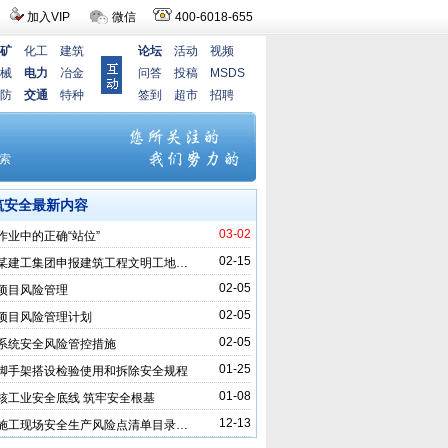
加入VIP
微信
400-6018-655
矿
化工
建筑
论坛
活动
视频
械
电力
冶金
问答
投稿
MSDS
防
交通
特种
签到
超市
招聘
筑安全最新内容
03-02
作业中的正确“站位”
02-15
某建工集团申报建筑工程文明工地…
02-05
项目风险管理
02-05
项目风险管理计划
02-05
系统安全风险管控措施
01-25
脚手架搭设检验使用和拆除安全规程
01-08
核工业安全底线 筑牢安全根基
12-13
施工现场安全生产风险点清单目录…