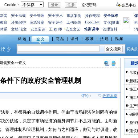
Cookie：
忘记密码
会员中心
新闻
安全法规
安全管理
安全技术
事故案例
操作规程
安全标准
煤
教育
环境保护
应急预案
安全评价
工伤保险
职业卫生
文化
|
健康
机
体系
文档
|
论文
安全常识
工 程 师
安全文艺
培训课件
管理资料
消
建筑安全
>>正文
建
吊装
条件下的政府安全管理机制
新疆
施工
评论：
♡
收藏本页
施工
生产
行法则，有很强的自我调控作用。但由于市场经济体制固有的短
钢制
解决的缺陷，决定了市场经济的自身调节并不是万能的。面对新
坚守
式、管理体制和管理机制，如何与之相适应，做到与时俱进，改
建筑
命令的单一管理模式及事无巨细的管理方法，调动各方积极性和