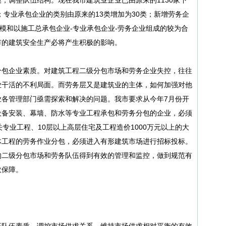
4%；专业承包企业的类别由原来的13类增加为30类；新增劳务企
规模和以施工总承包企业-专业承包企业-劳务企业组成的较为合
市的建筑安全生产必将产生积极的影响。
分包企业素质。对建筑工程二级分包市场和劳务企业失控，往往
业干活的不利局面。而劳务层又是建筑业的主体，如何加强对他
业各管理部门亟需探索和解决的问题。我市要求从今年7月份开
设备安装、幕墙、防水等专业工程承包和劳务分包的企业，必须
专业工程、10层以上高层住宅及工程造价1000万元以上的大
体工程的劳务作业分包，必须进入有形建筑市场进行招标投标。
的二级分包市场和劳务队伍得到有效的管理和监控，做到规范有
效保障。
证队伍素质，调控市场供求关系，维持市场供求相对平衡的有效